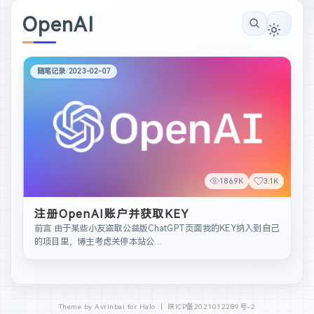
OpenAI
随笔记录
/
2023-02-07
186.9K
3.1K
注册OpenAI账户并获取KEY
前言 由于某些小友盗取公益版ChatGPT页面我的KEY纳入到自己
的项目里，博主考虑关停本站公...
Theme by Avrinbai for Halo 丨
陕ICP备2021012289号-2